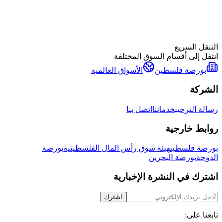
المؤشرات
السلع
العملات
المؤشرات العالمية الرئيسية
US30، S&P 500، ناسداك، داكس، FTSE 100، والمزيد
مباشر
التنقل السريع
انتقل إلى أقسام السوق المختلفة
بورصة فلسطين
الأسواق العالمية
الشركة
رسالة الترحيب
خدماتنا
اتصل بنا
روابط خارجية
بورصة فلسطين
هيئة سوق رأس المال الفلسطينية
بورصة
الدوحة
بورصة البحرين
اشترك في النشرة الإخبارية
اشترك
تابعنا على: